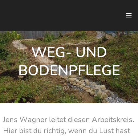
WEG- UND
BODENPFLEGE
09.02.2024
Jens Wagner leitet diesen Arbeitskreis.
Hier bist du richtig, wenn du Lust hast